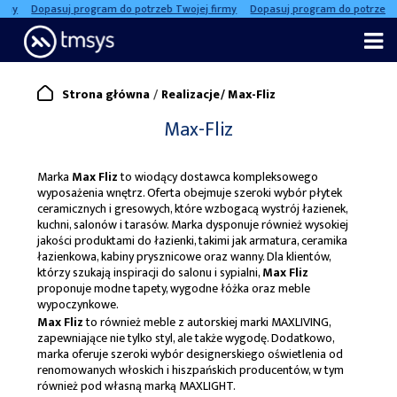
Dopasuj program do potrzeb Twojej firmy
Dopasuj program do potrzeb Twoje
Skip
to
content
/
Strona główna
Realizacje
/
Max-Fliz
Max-Fliz
Marka
Max Fliz
to wiodący dostawca kompleksowego
wyposażenia wnętrz. Oferta obejmuje szeroki wybór płytek
ceramicznych i gresowych, które wzbogacą wystrój łazienek,
kuchni, salonów i tarasów. Marka dysponuje również wysokiej
jakości produktami do łazienki, takimi jak armatura, ceramika
łazienkowa, kabiny prysznicowe oraz wanny. Dla klientów,
którzy szukają inspiracji do salonu i sypialni,
Max Fliz
proponuje modne tapety, wygodne łóżka oraz meble
wypoczynkowe.
Max Fliz
to również meble z autorskiej marki MAXLIVING,
zapewniające nie tylko styl, ale także wygodę. Dodatkowo,
marka oferuje szeroki wybór designerskiego oświetlenia od
renomowanych włoskich i hiszpańskich producentów, w tym
również pod własną marką MAXLIGHT.