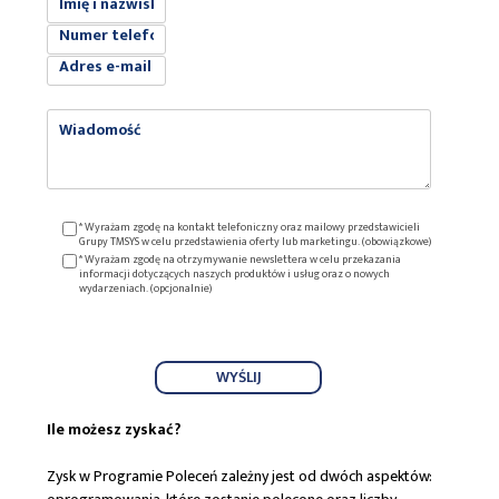
* Wyrażam zgodę na kontakt telefoniczny oraz mailowy przedstawicieli
Grupy TMSYS w celu przedstawienia oferty lub marketingu. (obowiązkowe)
* Wyrażam zgodę na otrzymywanie newslettera w celu przekazania
informacji dotyczących naszych produktów i usług oraz o nowych
wydarzeniach. (opcjonalnie)
Ile możesz zyskać?
Zysk w Programie Poleceń zależny jest od dwóch aspektów: