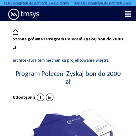
pasuj program do potrzeb Twojej firmy
Dopasuj program do potrzeb Twojej fi
Skip
to
content
Strona główna
/
Program Poleceń! Zyskaj bon do 2000
zł
architektura
bim
mechanika
projektowanie wnętrz
Program Poleceń! Zyskaj bon do 2000
zł
Udostępnij