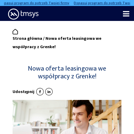
pasuj program do potrzeb Twojej firmy
Dopasuj program do potrzeb Twojej f
Skip
to
content
Strona główna
/
Nowa oferta leasingowa we
współpracy z Grenke!
Nowa oferta leasingowa we
współpracy z Grenke!
Udostępnij