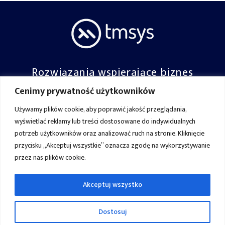
Rozwiązania wspierające biznes
Cenimy prywatność użytkowników
Dołącz do nas:
Używamy plików cookie, aby poprawić jakość przeglądania,
wyświetlać reklamy lub treści dostosowane do indywidualnych
potrzeb użytkowników oraz analizować ruch na stronie. Kliknięcie
Usługi
Oprogramowanie
przycisku „Akceptuj wszystkie” oznacza zgodę na wykorzystywanie
Rozwiązania dla biznesu
Hardware
przez nas plików cookie.
Szanowni Państwo,Od 25 maja 2018 roku
X
stosowane jest Rozporządzenie Parlamentu
Realizacje
Szkolenia
O nas
Europejskiego i Rady (UE) 2016/679 z dnia 27
Oferta dla edukacji
Program poleceń
Akceptuj wszystko
kwietnia 2016 r. w skrócie RODO. Dlatego
potrzebujemy Państwa zgody na przetwarzanie
Kariera
danych osobowych przechowywanych w plikach
Dostosuj
cookies.Wyrażam zgodę na przechowywanie tzw.
plików cookies („ciasteczek”) na urządzeniu, z