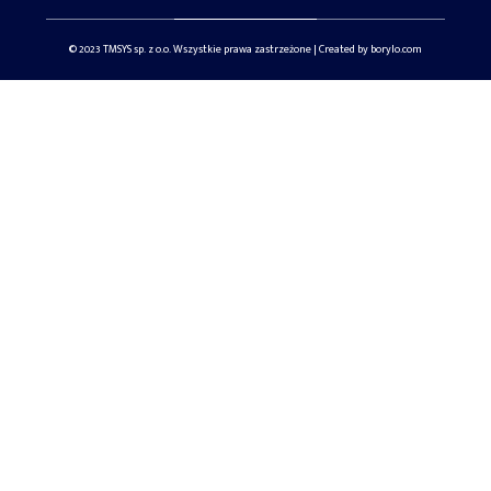
© 2023 TMSYS sp. z o.o. Wszystkie prawa zastrzeżone | Created by borylo.com