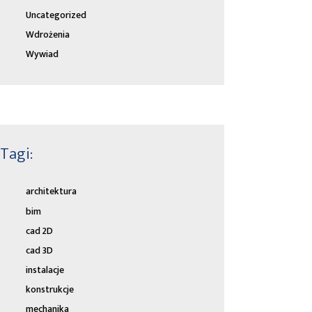
Uncategorized
Wdrożenia
Wywiad
Tagi:
architektura
bim
cad 2D
cad 3D
instalacje
konstrukcje
mechanika