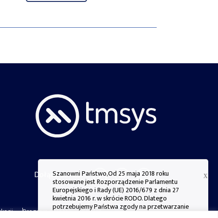
Szanowni Państwo,Od 25 maja 2018 roku
Dołącz do nas:
X
stosowane jest Rozporządzenie Parlamentu
Europejskiego i Rady (UE) 2016/679 z dnia 27
kwietnia 2016 r. w skrócie RODO. Dlatego
potrzebujemy Państwa zgody na przetwarzanie
kacji
Program poleceń
Kariera
danych osobowych przechowywanych w plikach