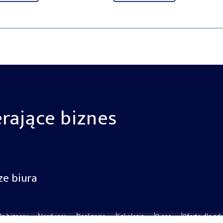
rające biznes
ze biura
la biznesu
Hardware
Realizacje
Szkolenia
O nas
Oferta dla edu