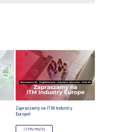
Zapraszamy na ITM Industry
Spotkanie przedst
Europe!
CoEpower Electric
CZYTAJ WIĘCEJ
CZYTAJ WIĘCEJ