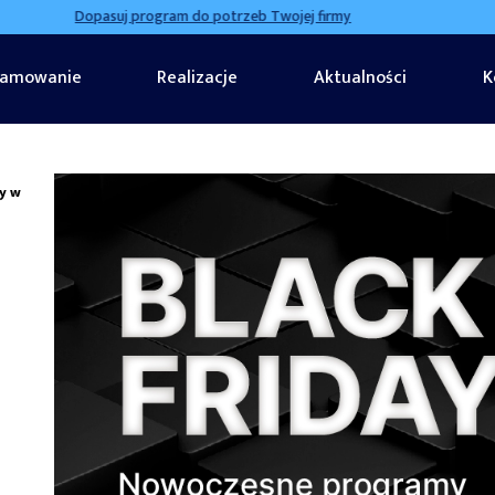
Dopasuj program do potrzeb Twojej firmy
ramowanie
Realizacje
Aktualności
K
my w